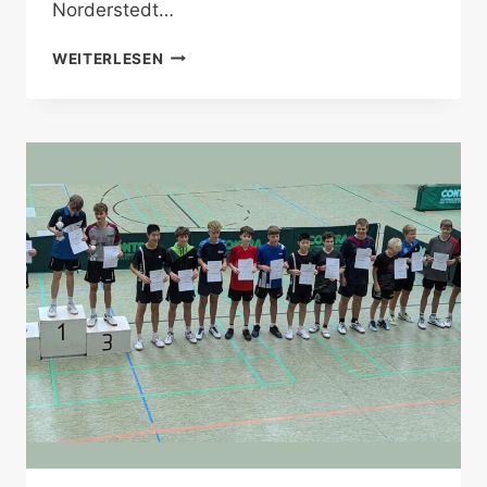
Norderstedt…
HANNES
WEITERLESEN
SCHUBERT
IST
NORDDEUTSCHER
MEISTER
2025