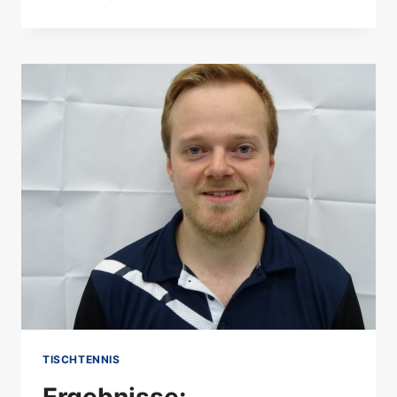
PLATZ
2
FÜR
HANNES
SCHUBERT
BEIM
LANDESRANGLISTEN-
TURNIER
U15
TISCHTENNIS
Ergebnisse: