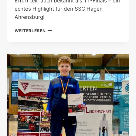
Erfurt teil, auch bekannt als TT-Finals – ein
echtes Highlight für den SSC Hagen
Ahrensburg!
HANNES
WEITERLESEN
SCHUBERT
ÜBERZEUGT
BEI
DEN
DEUTSCHEN
TISCHTENNIS
MEISTERSCHAFTEN
IN
ERFURT