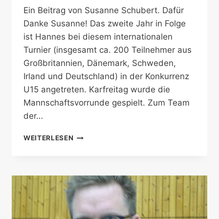
Ein Beitrag von Susanne Schubert. Dafür
Danke Susanne! Das zweite Jahr in Folge
ist Hannes bei diesem internationalen
Turnier (insgesamt ca. 200 Teilnehmer aus
Großbritannien, Dänemark, Schweden,
Irland und Deutschland) in der Konkurrenz
U15 angetreten. Karfreitag wurde die
Mannschaftsvorrunde gespielt. Zum Team
der…
INTERNATIONALES
WEITERLESEN
TURNIER
IN
FLENSBURG:
HANNES
SCHUBERT
IM
WETTKAMPFMODUS
FÜR