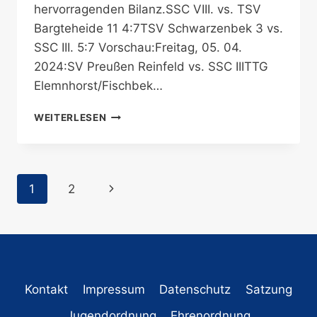
hervorragenden Bilanz.SSC VIII. vs. TSV
Bargteheide 11 4:7TSV Schwarzenbek 3 vs.
SSC III. 5:7 Vorschau:Freitag, 05. 04.
2024:SV Preußen Reinfeld vs. SSC IIITTG
Elemnhorst/Fischbek…
ERGEBNISSE
WEITERLESEN
UND
VORSCHAU:
Seitennavigation
Nächste
1
2
Seite
Kontakt
Impressum
Datenschutz
Satzung
Jugendordnung
Ehrenordnung