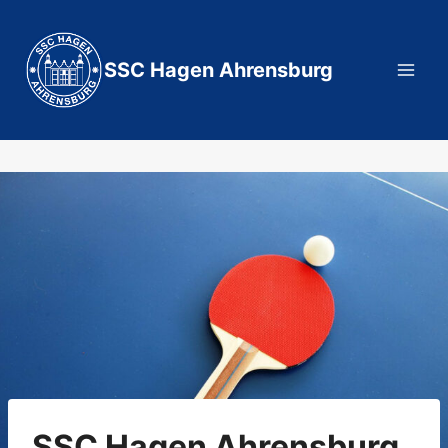
Zum
Inhalt
springen
SSC Hagen Ahrensburg
SSC Hagen Ahrensburg