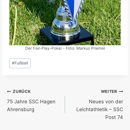
Der Fair-Play-Pokal – Foto: Markus Priemel
Schlagworte:
#
Fußball
Beitragsnavigation
ZURÜCK
WEITER
75 Jahre SSC Hagen
Neues von der
Ahrensburg
Leichtathletik – SSC
Post 74