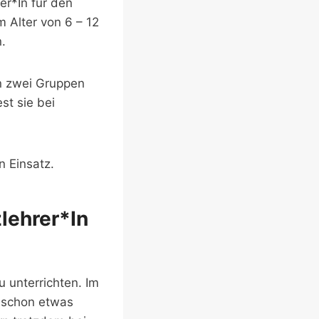
er*In für den
 Alter von 6 – 12
.
in zwei Gruppen
st sie bei
 Einsatz.
zlehrer*In
 unterrichten. Im
t schon etwas