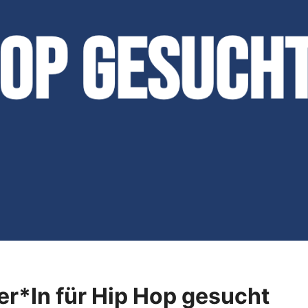
er*In für Hip Hop gesucht