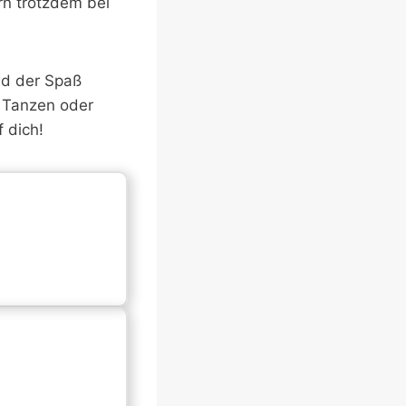
rn trotzdem bei
nd der Spaß
n Tanzen oder
 dich!