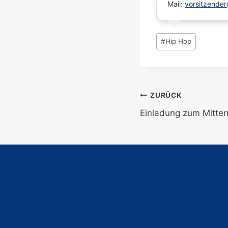
Mail:
vorsitzende
Schlagworte:
#
Hip Hop
Beitragsnavi
ZURÜCK
Einladung zum Mitter