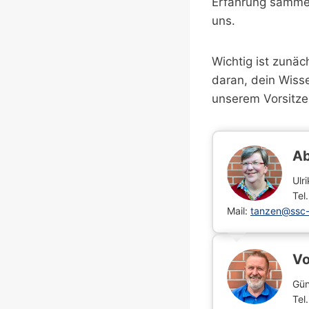
Erfahrung sammeln
uns.
Wichtig ist zunä
daran, dein Wiss
unserem Vorsitzen
Ab
Ulr
Tel
Mail:
tanzen@ssc-
Vo
Gün
Tel