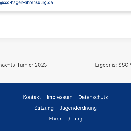
r@ssc-hagen-ahrensburg.de
gation
nachts-Turnier 2023
Ergebnis: SSC 
Kontakt
Impressum
Datenschutz
Satzung
Jugendordnung
Ehrenordnung