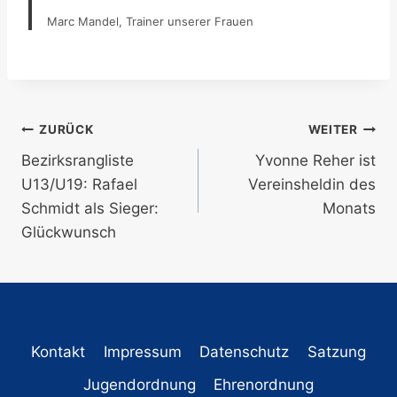
Marc Mandel, Trainer unserer Frauen
Beitragsnavigation
ZURÜCK
WEITER
Bezirksrangliste
Yvonne Reher ist
U13/U19: Rafael
Vereinsheldin des
Schmidt als Sieger:
Monats
Glückwunsch
Kontakt
Impressum
Datenschutz
Satzung
Jugendordnung
Ehrenordnung