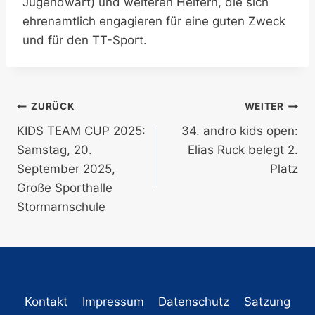
Jugendwart) und weiteren Helfern, die sich
ehrenamtlich engagieren für eine guten Zweck
und für den TT-Sport.
Beitragsnavigation
ZURÜCK
WEITER
KIDS TEAM CUP 2025:
34. andro kids open:
Samstag, 20.
Elias Ruck belegt 2.
September 2025,
Platz
Große Sporthalle
Stormarnschule
Kontakt
Impressum
Datenschutz
Satzung