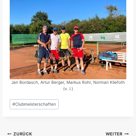
Jan Bordasch, Artur Berger, Markus Rohr, Norman Kliefoth
(v. l.)
Schlagworte:
#
Clubmeisterschaften
Beitragsnavigation
ZURÜCK
WEITER