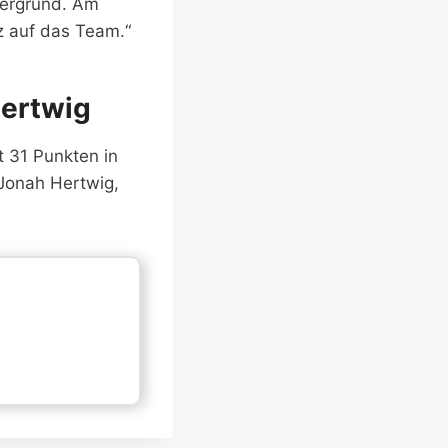
dergrund. Am
z auf das Team.“
Hertwig
t 31 Punkten in
 Jonah Hertwig,