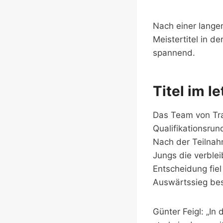
Nach einer lange
Meistertitel in de
spannend.
Titel im l
Das Team von Trai
Qualifikationsrun
Nach der Teilnah
Jungs die verblei
Entscheidung fiel
Auswärtssieg bes
Günter Feigl: „In