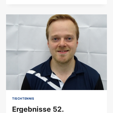
GEDÄCHTNISTURNIER
AM
SONNTAG,
8.
JANUAR
2023,
NEUE
INFOS!
TISCHTENNIS
Ergebnisse 52.