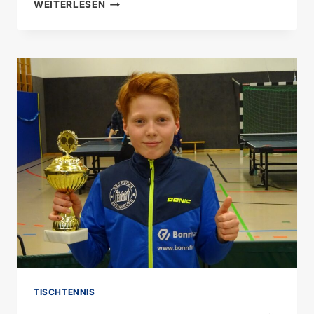
FROHES
WEITERLESEN
FEST
UND
EIN
GLÜCKLICHES
2023
TISCHTENNIS