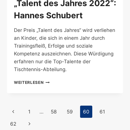
„Talent des Jahres 2022“:
Hannes Schubert
Der Preis „Talent des Jahres“ wird verliehen
an Kinder, die sich in einem Jahr durch
Trainingsfleiß, Erfolge und soziale
Kompetenz auszeichnen. Diese Würdigung
erfahren nur die Top-Talente der
Tischtennis-Abteilung.
„TALENT
WEITERLESEN
DES
JAHRES
2022“:
HANNES
Seitennavigation
Vorherige
1
…
58
59
60
61
SCHUBERT
Seite
Nächste
62