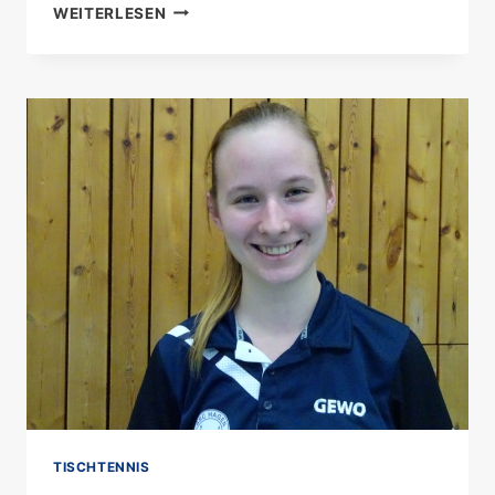
ERGEBNIS:
WEITERLESEN
SSC
V.
VS.
TTSG
FUWIE
7:2
TISCHTENNIS