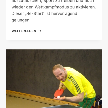
auszutauschen, Sport zu treiben und auch
wieder den Wettkampfmodus zu aktivieren.
Dieser „Re-Start“ ist hervorragend
gelungen.
ANDREAS
WEITERLESEN
MATTHEES
UND
THOMAS
BAUER
GEWINNEN
DAS
GÜNTHER
NADOLNY-
GEDÄCHTNIS-
TURNIER